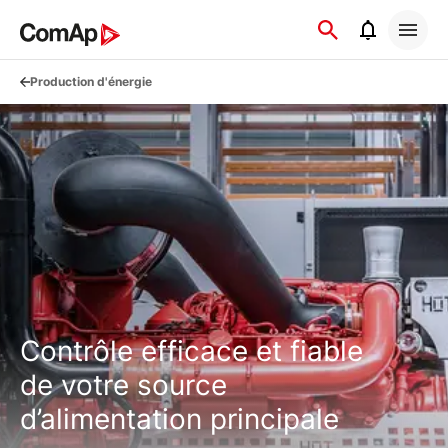
Přejít
na
obsah
Production d'énergie
Contrôle efficace et fiable
de votre source
d’alimentation principale