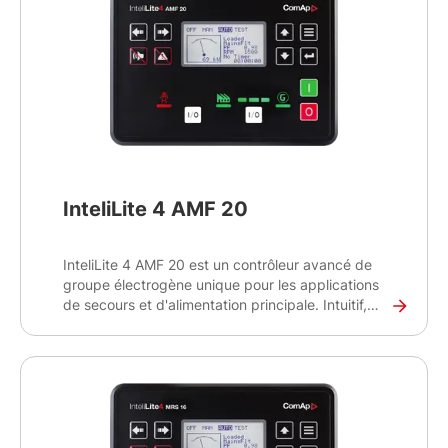
électrogènes sur site et à distance.
InteliLite 4 AMF 20
InteliLite 4 AMF 20 est un contrôleur avancé de
groupe électrogène unique pour les applications
de secours et d'alimentation principale. Intuitif,
flexible, facile à installer et à utiliser, le contrôleur
InteliLite 4 AMF 20 offre de multiples options de
configuration pour créer la meilleure solution de
contrôle et de surveillance de vos groupes
électrogènes sur site et à distance.