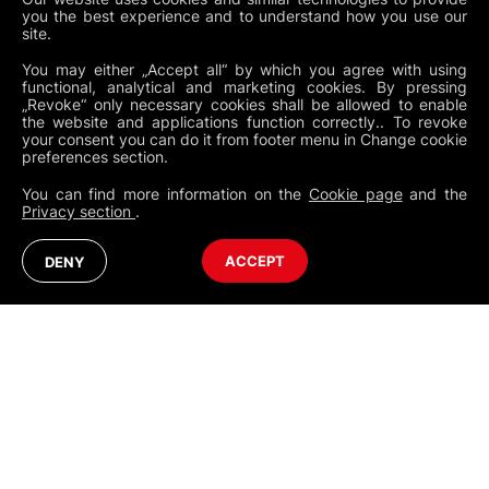
you the best experience and to understand how you use our
Produits
site.
You may either „Accept all“ by which you agree with using
Support
functional, analytical and marketing cookies. By pressing
„Revoke“ only necessary cookies shall be allowed to enable
the website and applications function correctly.. To revoke
Contact
your consent you can do it from footer menu in Change cookie
preferences section.
You can find more information on the
Cookie page
and the
Privacy section
.
NEWSLETTER
Documents légaux
Conditions générales mondiales
Politique de confidentialité
Cookies
Modifier les préférences des cookies