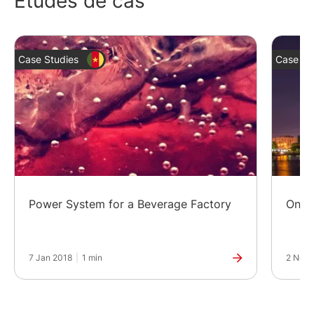
Études de cas
Case Studies
Case St
Power System for a Beverage Factory
Onlin
7 Jan 2018
|
1 min
2 Nov 