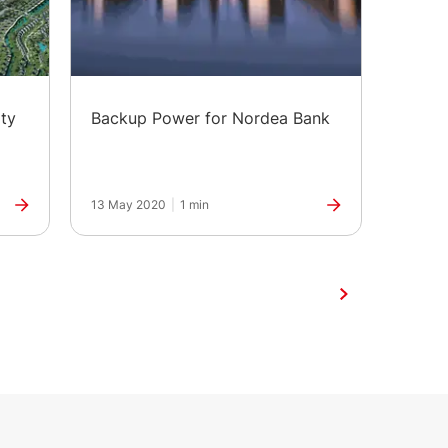
ty
Backup Power for Nordea Bank
Backu
Footb
13 May 2020
|
1 min
13 May