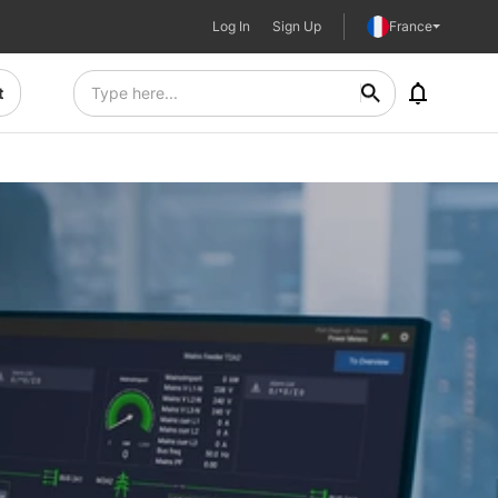
Log In
Sign Up
France
t