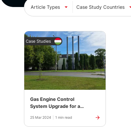
Article Types
Case Study Countries
Case Studies
Gas Engine Control
System Upgrade for a
Hungarian CHP Power
25 Mar 2024
|
1 min read
Plant