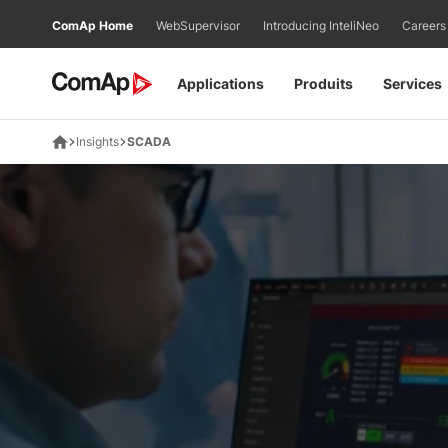
Přejít
ComAp Home
WebSupervisor
Introducing InteliNeo
Careers
na
obsah
Applications
Produits
Services
Insights
SCADA