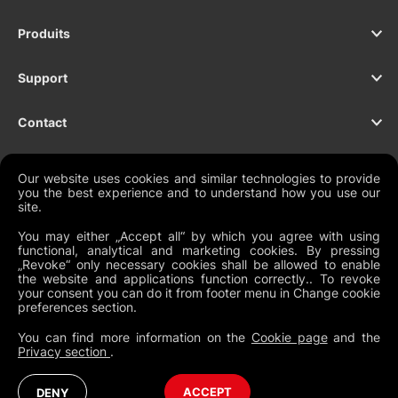
Produits
Support
Contact
Our website uses cookies and similar technologies to provide
you the best experience and to understand how you use our
NEWSLETTER
site.
You may either „Accept all“ by which you agree with using
functional, analytical and marketing cookies. By pressing
„Revoke“ only necessary cookies shall be allowed to enable
the website and applications function correctly.. To revoke
Documents légaux
your consent you can do it from footer menu in Change cookie
preferences section.
Conditions générales mondiales
You can find more information on the
Cookie page
and the
Politique de confidentialité
Privacy section
.
Cookies